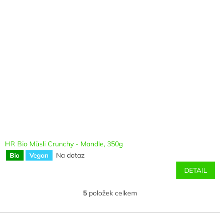
HR Bio Müsli Crunchy - Mandle, 350g
Na dotaz
Bio
Vegan
DETAIL
5
položek celkem
O
v
l
Z