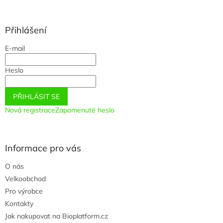
á
á
d
p
a
a
Přihlášení
c
t
í
E-mail
í
p
r
Heslo
v
k
y
PŘIHLÁSIT SE
v
ý
Nová registrace
Zapomenuté heslo
p
i
s
u
Informace pro vás
O nás
Velkoobchod
Pro výrobce
Kontakty
Jak nakupovat na Bioplatform.cz