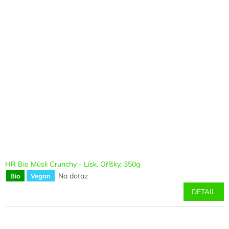
HR Bio Müsli Crunchy - Lísk. Oříšky, 350g
Na dotaz
Bio
Vegan
DETAIL