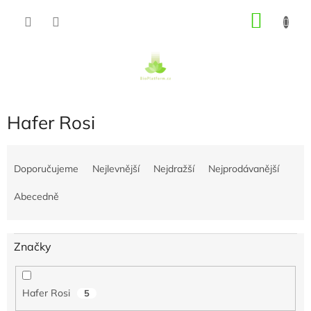
Přejít
NÁKU
na
obsah
KOŠÍK
Hafer Rosi
Ř
a
Doporučujeme
Nejlevnější
Nejdražší
Nejprodávanější
z
e
Abecedně
n
í
p
Značky
r
o
d
Hafer Rosi
5
u