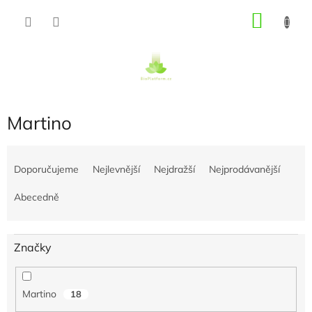
Přejít
NÁKU
na
obsah
KOŠÍK
Martino
Ř
a
Doporučujeme
Nejlevnější
Nejdražší
Nejprodávanější
z
e
Abecedně
n
í
p
Značky
r
o
d
Martino
18
u