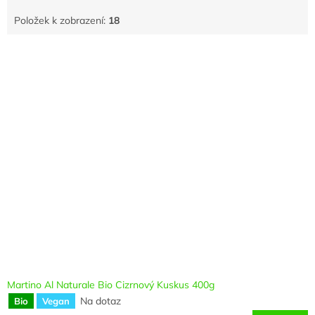
k
Položek k zobrazení:
18
t
ů
V
ý
p
i
s
p
r
o
d
u
k
t
ů
Martino Al Naturale Bio Cizrnový Kuskus 400g
Na dotaz
Bio
Vegan