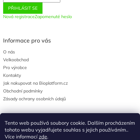
y
PŘIHLÁSIT SE
v
ý
Nová registrace
Zapomenuté heslo
p
i
s
u
Informace pro vás
O nás
Velkoobchod
Pro výrobce
Kontakty
Jak nakupovat na Bioplatform.cz
Obchodní podmínky
Zásady ochrany osobních údajů
Tento web používá soubory cookie. Dalším procházením
Instagram
tohoto webu vyjadřujete souhlas s jejich používáním..
Více informací
zde
.