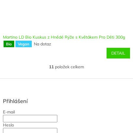
Martino LD Bio Kuskus z Hnědé Rýže s Květákem Pro Děti 300g
Na dotaz
Bio
Vegan
DETAIL
11
položek celkem
O
v
l
Z
á
á
d
p
a
a
Přihlášení
c
t
í
E-mail
í
p
r
Heslo
v
k