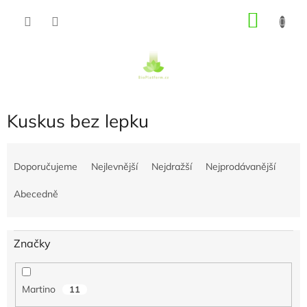
Přejít
NÁKU
na
obsah
KOŠÍK
Kuskus bez lepku
Ř
a
Doporučujeme
Nejlevnější
Nejdražší
Nejprodávanější
z
e
Abecedně
n
í
p
Značky
r
o
d
Martino
11
u