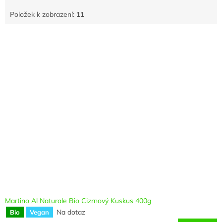
k
Položek k zobrazení:
11
t
ů
V
ý
p
i
s
p
r
o
d
u
k
t
ů
Martino Al Naturale Bio Cizrnový Kuskus 400g
Na dotaz
Bio
Vegan