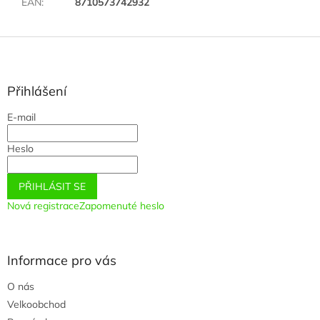
EAN
:
8710573742932
Z
á
p
a
Přihlášení
t
E-mail
í
Heslo
PŘIHLÁSIT SE
Nová registrace
Zapomenuté heslo
Informace pro vás
O nás
Velkoobchod