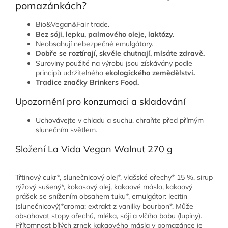
pomazánkách?
Bio&Vegan&Fair trade.
Bez sóji, lepku, palmového oleje, laktózy.
Neobsahují nebezpečné emulgátory.
Dobře se roztírají, skvěle chutnají, mlsáte zdravě.
Suroviny použité na výrobu jsou získávány podle
principů udržitelného
ekologického zemědělství.
Tradice značky Brinkers Food.
Upozornění pro konzumaci a skladování
Uchovávejte v chladu a suchu, chraňte před přímým
slunečním světlem.
Složení La Vida Vegan Walnut 270 g
Třtinový cukr*, slunečnicový olej*, vlašské ořechy* 15 %, sirup
rýžový sušený*, kokosový olej, kakaové máslo, kakaový
prášek se snížením obsahem tuku*, emulgátor: lecitin
(slunečnicový)*aroma: extrakt z vanilky bourbon*. Může
obsahovat stopy ořechů, mléka, sóji a vlčího bobu (lupiny).
Přítomnost bílých zrnek kakaového másla v pomazánce je