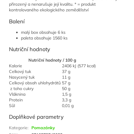
přirozený a nenarušuje její kvalitu. * = produkt
kontrolovaného ekologického zemědělství
Balení
malý box obsahuje 6 ks
paleta obsahuje 1560 ks
Nutriční hodnoty
Nutriční hodnoty / 100 g
Kalorie
2406 kJ (577 kcal)
Celkový tuk
37 g
Nasycený tuk
11 g
Celkový obsah uhlohydrátů
57 g
z toho cukry
50 g
Vláknina
1,5 g
Protein
3,3 g
Sůl
0,01 g
Doplňkové parametry
Kategorie
:
Pomazánky