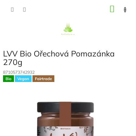
Přejít
NÁKU
na
obsah
KOŠÍK
LVV Bio Ořechová Pomazánka
270g
8710573742932
Bio
Vegan
Fairtrade