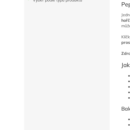
Výběr podle typu produktu
Pep
Jedn
hořč
může
Klíč
pros
Zdra
Jak
Bal