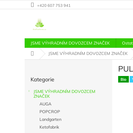
Přejít
+420 607 753 941
na
obsah
JSME VÝHRADNÍM DOVOZCEM ZNAČEK
Ostat
Domů
JSME VÝHRADNÍM DOVOZCEM ZNAČEK
P
PUL 
o
Přeskočit
s
Kategorie
kategorie
Bio
t
r
JSME VÝHRADNÍM DOVOZCEM
a
ZNAČEK
n
AUGA
n
POPCROP
í
Landgarten
p
a
Ketofabrik