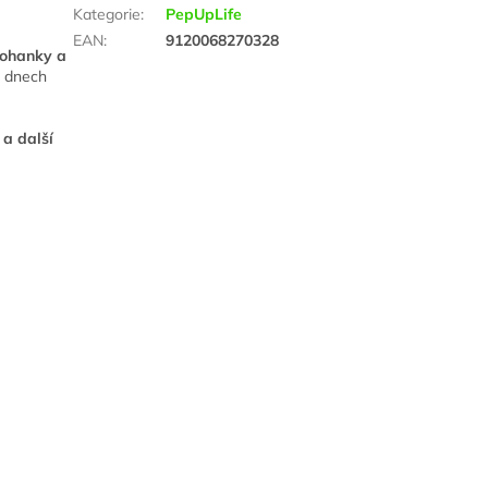
Kategorie
:
PepUpLife
EAN
:
9120068270328
pohanky a
u dnech
 a další