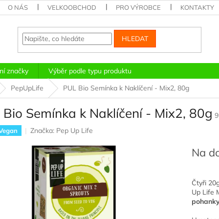
O NÁS
VELKOOBCHOD
PRO VÝROBCE
KONTAKTY
HLEDAT
ní značky
Výběr podle typu produktu
PepUpLife
PUL Bio Semínka k Naklíčení - Mix2, 80g
Bio Semínka k Naklíčení - Mix2, 80g
9
Značka:
Pep Up Life
Vegan
Na d
Čtyři 20
Up Life 
pohanky,