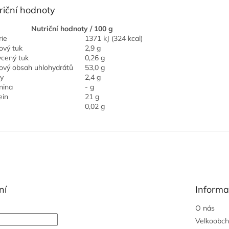
riční hodnoty
Nutriční hodnoty / 100 g
rie
1371 kJ (324 kcal)
ový tuk
2,9 g
cený tuk
0,26 g
ový obsah uhlohydrátů
53,0 g
y
2,4 g
nina
- g
ein
21 g
0,02 g
ní
Informa
O nás
Velkoobc