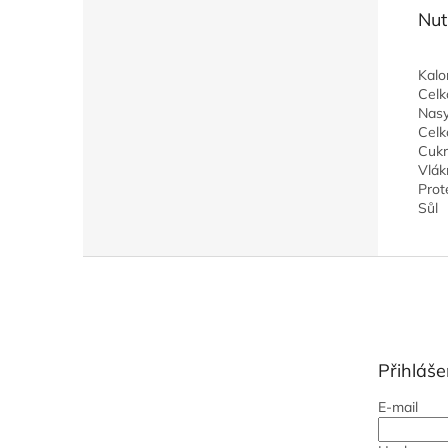
Nut
Kalo
Celk
Nasy
Celk
Cukr
Vlák
Prot
Sůl
Z
á
p
a
t
Přihláše
í
E-mail