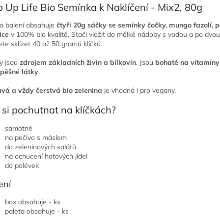
 Up Life Bio Semínka k Naklíčení - Mix2, 80g
o balení obsahuje
čtyři 20g sáčky se semínky čočky, mungo fazolí, 
ice
v 100% bio kvalitě. Stačí vložit do mělké nádoby s vodou a po dvo
te sklízet 40 až 50 gramů klíčků.
ky jsou
zdrojem základních živin a bílkovin
. Jsou
bohaté na vitamíny
pěšné látky
.
vá a vždy čerstvá bio zelenina
je vhodná i pro vegany.
 si pochutnat na klíčkách?
samotné
na pečivo s máslem
do zeleninových salátů
na ochucení hotových jídel
do polévek
ení
box obsahuje - ks
paleta obsahuje - ks