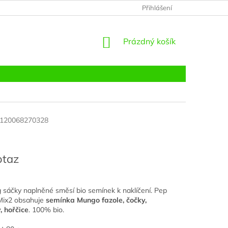
JAK NAKUPOVAT NA BIOPLATFORM.CZ
Přihlášení
OBCHODNÍ PODMÍNK
NÁKUPNÍ
Prázdný košík
KOŠÍK
120068270328
otaz
g sáčky naplněné směsí bio semínek k naklíčení. Pep
Mix2 obsahuje
semínka Mungo fazole, čočky,
 hořčice
. 100% bio.