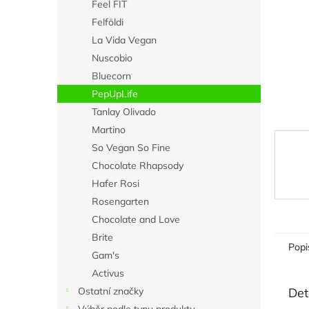
n
Feel FIT
e
Felföldi
l
La Vida Vegan
Nuscobio
Bluecorn
PepUpLife
Tanlay Olivado
Martino
So Vegan So Fine
Chocolate Rhapsody
Hafer Rosi
Rosengarten
Chocolate and Love
Brite
Popi
Gam's
Activus
Det
Ostatní značky