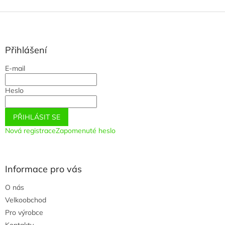
Z
á
p
a
Přihlášení
t
E-mail
í
Heslo
PŘIHLÁSIT SE
Nová registrace
Zapomenuté heslo
Informace pro vás
O nás
Velkoobchod
Pro výrobce