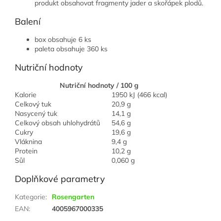
produkt obsahovat fragmenty jader a skořápek plodů.
Balení
box obsahuje 6 ks
paleta obsahuje 360 ks
Nutriční hodnoty
Nutriční hodnoty / 100 g
Kalorie
1950 kJ (466 kcal)
Celkový tuk
20,9 g
Nasycený tuk
14,1 g
Celkový obsah uhlohydrátů
54,6 g
Cukry
19,6 g
Vláknina
9,4 g
Protein
10,2 g
Sůl
0,060 g
Doplňkové parametry
Kategorie
:
Rosengarten
EAN
:
4005967000335