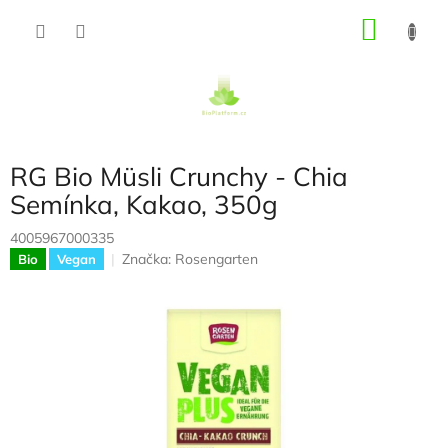
Přejít
NÁKU
na
obsah
KOŠÍK
RG Bio Müsli Crunchy - Chia
Semínka, Kakao, 350g
4005967000335
Značka:
Rosengarten
Bio
Vegan