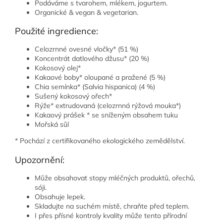
Podáváme s tvarohem, mlékem, jogurtem.
Organické & vegan & vegetarian.
Použité ingredience:
Celozrnné ovesné vločky* (51 %)
Koncentrát datlového džusu* (20 %)
Kokosový olej*
Kakaové boby* oloupané a pražené (5 %)
Chia semínka* (Salvia hispanica) (4 %)
Sušený kokosový ořech*
Rýže* extrudovaná (celozrnná rýžová mouka*)
Kakaový prášek * se sníženým obsahem tuku
Mořská sůl
* Pochází z certifikovaného ekologického zemědělství.
Upozornění:
Může obsahovat stopy mléčných produktů, ořechů,
sóji.
Obsahuje lepek.
Skladujte na suchém místě, chraňte před teplem.
I přes přísné kontroly kvality může tento přírodní