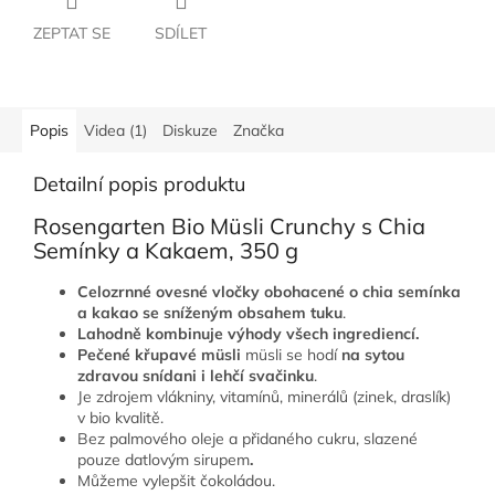
ZEPTAT SE
SDÍLET
Popis
Videa (1)
Diskuze
Značka
Detailní popis produktu
Rosengarten Bio Müsli Crunchy s Chia
Semínky a Kakaem, 350 g
Celozrnné ovesné vločky obohacené o chia semínka
a kakao se sníženým obsahem tuku
.
Lahodně kombinuje výhody všech ingrediencí.
Pečené křupavé müsli
müsli se hodí
na sytou
zdravou snídani i lehčí svačinku
.
Je zdrojem vlákniny, vitamínů, minerálů (zinek, draslík)
v bio kvalitě.
Bez palmového oleje a přidaného cukru, slazené
pouze datlovým sirupem
.
Můžeme vylepšit čokoládou.