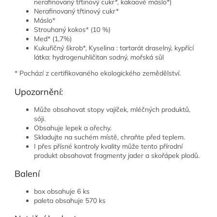
nerafinovaný třtinový cukr*, kakaové máslo*)
Nerafinovaný třtinový cukr*
Máslo*
Strouhaný kokos* (10 %)
Med* (1,7%)
Kukuřičný škrob*, Kyselina : tartarát draselný, kypřící
látka: hydrogenuhličitan sodný, mořská sůl
* Pochází z certifikovaného ekologického zemědělství.
Upozornění:
Může obsahovat stopy vajíček, mléčných produktů,
sóji.
Obsahuje lepek a ořechy.
Skladujte na suchém místě, chraňte před teplem.
I přes přísné kontroly kvality může tento přírodní
produkt obsahovat fragmenty jader a skořápek plodů.
Balení
box obsahuje 6 ks
paleta obsahuje 570 ks