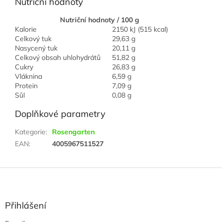
Nutriční hodnoty
Nutriční hodnoty / 100 g
Kalorie
2150 kJ (515 kcal)
Celkový tuk
29,63 g
Nasycený tuk
20,11 g
Celkový obsah uhlohydrátů
51,82 g
Cukry
26,83 g
Vláknina
6,59 g
Protein
7,09 g
Sůl
0,08 g
Doplňkové parametry
Kategorie
:
Rosengarten
EAN
:
4005967511527
Z
á
p
a
Přihlášení
t