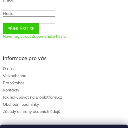
E-mail
í
Heslo
PŘIHLÁSIT SE
Nová registrace
Zapomenuté heslo
Informace pro vás
O nás
Velkoobchod
Pro výrobce
Kontakty
Jak nakupovat na Bioplatform.cz
Obchodní podmínky
Zásady ochrany osobních údajů