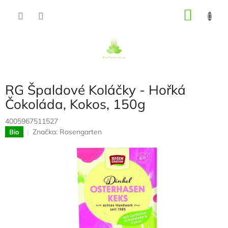
Přejít
NÁKU
na
obsah
KOŠÍK
RG Špaldové Koláčky - Hořká
Čokoláda, Kokos, 150g
4005967511527
Značka:
Rosengarten
Bio