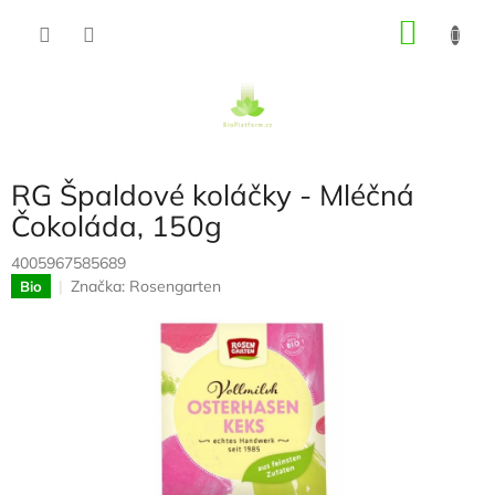
Přejít
NÁKU
na
obsah
KOŠÍK
RG Špaldové koláčky - Mléčná
Čokoláda, 150g
4005967585689
Značka:
Rosengarten
Bio