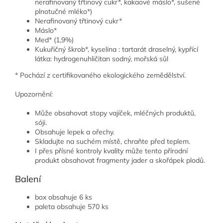
nerafinovaný třtinový cukr*, kakaové máslo*, sušené
plnotučné mléko*)
Nerafinovaný třtinový cukr*
Máslo*
Med* (1,9%)
Kukuřičný škrob*, kyselina : tartarát draselný, kypřící
látka: hydrogenuhličitan sodný, mořská sůl
* Pochází z certifikovaného ekologického zemědělství.
Upozornění:
Může obsahovat stopy vajíček, mléčných produktů,
sóji.
Obsahuje lepek a ořechy.
Skladujte na suchém místě, chraňte před teplem.
I přes přísné kontroly kvality může tento přírodní
produkt obsahovat fragmenty jader a skořápek plodů.
Balení
box obsahuje 6 ks
paleta obsahuje 570 ks