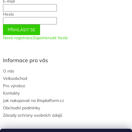
E-mail
í
Heslo
PŘIHLÁSIT SE
Nová registrace
Zapomenuté heslo
Informace pro vás
O nás
Velkoobchod
Pro výrobce
Kontakty
Jak nakupovat na Bioplatform.cz
Obchodní podmínky
Zásady ochrany osobních údajů