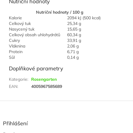
Nutriční hodnoty
Nutriční hodnoty / 100 g
Kalorie
2094 kJ (500 kcal)
Celkový tuk
25,34 g
Nasycený tuk
15,65 g
Celkový obsah uhlohydrátů
60,34 g
Cukry
33,91 g
Vláknina
2,06 g
Protein
6,71 g
Sůl
0,14 g
Doplňkové parametry
Kategorie
:
Rosengarten
EAN
:
4005967585689
Z
á
p
a
Přihlášení
t