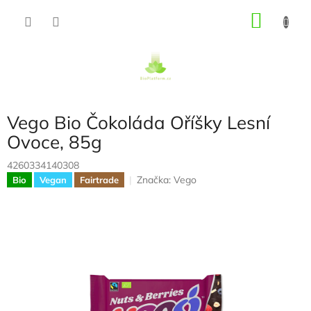
Přejít
NÁKU
na
obsah
KOŠÍK
Vego Bio Čokoláda Oříšky Lesní
Ovoce, 85g
4260334140308
Značka:
Vego
Bio
Vegan
Fairtrade