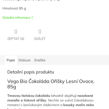
Hmotnost 85 g.
Detailní informace
ZEPTAT SE
SDÍLET
Popis
Diskuze
Značka
Detailní popis produktu
Vego Bio Čokoláda Oříšky Lesní Ovoce,
85g
Tmavou italskou čokoládu
lahodně doplňují
nasekané
mandle a lískové oříšky
. Nechte se svést čokoládovou
romancí s borůvkovým nádechem a
kousky malin nebo