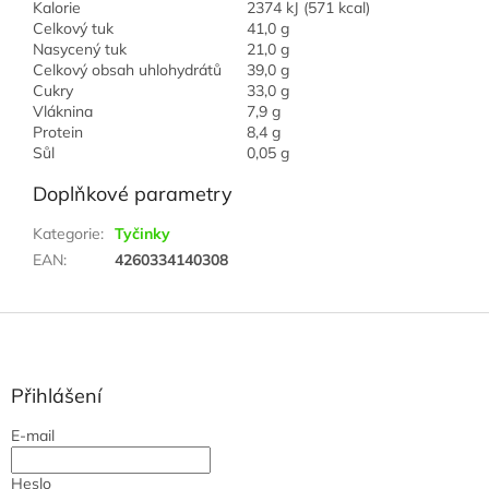
Kalorie
2374 kJ (571 kcal)
Celkový tuk
41,0 g
Nasycený tuk
21,0 g
Celkový obsah uhlohydrátů
39,0 g
Cukry
33,0 g
Vláknina
7,9 g
Protein
8,4 g
Sůl
0,05 g
Doplňkové parametry
Kategorie
:
Tyčinky
EAN
:
4260334140308
Z
á
p
a
Přihlášení
t
E-mail
í
Heslo