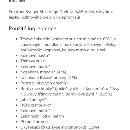
brusinek
.
Fairtrade&vegan&bio Vego Dark Nuts&Berries, vždy
bez
lepku
, palmového oleje a kompromisů!
Použité ingredience:
Tmavá čokoláda (kakaová sušina: minimálně 60%) s
nasekanými mandlemi, nasekanými lískovými oříšky,
borůvkovými kapkami, kousky malin a brusinek.
Kakaová pasta*
Třtinový cukr*
Kakaové máslo*
Nasekané mandle* (4 %)
Nasekané lískové ořechy (4 %)
Pasta z lískových ořechů *
Borůvkové kapky* (Jablečný džus z koncentrátu šťávy
*, Surový třtinový cukr *, Borůvkové pyré * (0,15%)
Jablečné pyré*
Rýžová moučka*
Kakaové máslo*
Želatinační látka: pektin
Přírodní aroma
Okyselující látka: kyselina citronová) (1,5%)