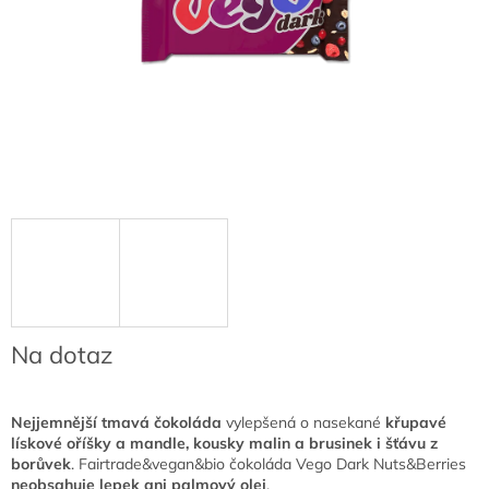
Na dotaz
Nejjemnější tmavá čokoláda
vylepšená o nasekané
křupavé
lískové oříšky a mandle, kousky malin a brusinek i šťávu z
borůvek
. Fairtrade&vegan&bio čokoláda Vego Dark Nuts&Berries
neobsahuje lepek ani palmový olej
.